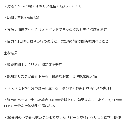
・対象：40～79歳のイギリス在住の成人78,430人
・期間：平均6.9年追跡
・方法：加速度計付きリストバンドで日々の歩数と歩行強度を測定
・目的：1日の歩数や歩行の強度と、認知症発症の関係を調べること
主な結果
・追跡期間中に 866人が認知症を発症
・認知症リスクが最も下がる「最適な歩数」は 約9,826歩/日
・リスク低下が半分の効果に達する「最小限の歩数」は 約3,826歩/日
・強めのペースで歩いた場合（40歩/分以上）、効果はさらに高く、6,315歩/
日でも十分な予防効果が得られる
・30分間の中で最も速いテンポで歩いた「ピーク歩行」もリスク低下に関連