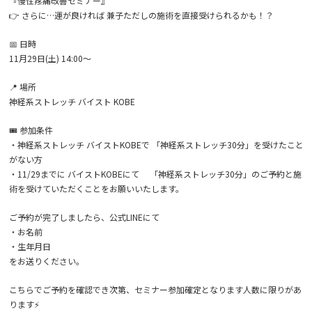
『慢性疼痛改善セミナー』
👉 さらに…運が良ければ 兼子ただしの施術を直接受けられるかも！？
📅 日時
11月29日(土) 14:00〜
📍 場所
神経系ストレッチ バイスト KOBE
🎟 参加条件
・神経系ストレッチ バイストKOBEで 「神経系ストレッチ30分」を受けたこと
がない方
・11/29までに バイストKOBEにて 「神経系ストレッチ30分」のご予約と施
術を受けていただくことをお願いいたします。
ご予約が完了しましたら、公式LINEにて
・お名前
・生年月日
をお送りください。
こちらでご予約を確認でき次第、セミナー参加確定となります人数に限りがあ
ります⚡