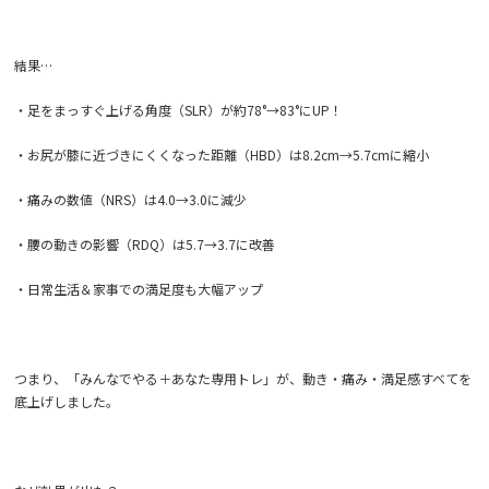
結果…
・足をまっすぐ上げる角度（SLR）が約78°→83°にUP！
・お尻が膝に近づきにくくなった距離（HBD）は8.2cm→5.7cmに縮小
・痛みの数値（NRS）は4.0→3.0に減少
・腰の動きの影響（RDQ）は5.7→3.7に改善
・日常生活＆家事での満足度も大幅アップ
つまり、「みんなでやる＋あなた専用トレ」が、動き・痛み・満足感すべてを
底上げしました。