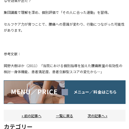
なぜ効果が出た？
集団講義で理解を深め、個別評価で「その人に合った運動」を習得。
セルフケア力が育つことで、腰痛への意識が変わり、行動につながった可能性
があります。
参考文献：
岡野大樹ほか（2011）「当院における個別指導を加えた腰痛教室の有効性の
検討─身体機能、患者満足度、患者立脚型スコアの変化から─」
« 前の記事へ
一覧に戻る
次の記事へ »
カテゴリー