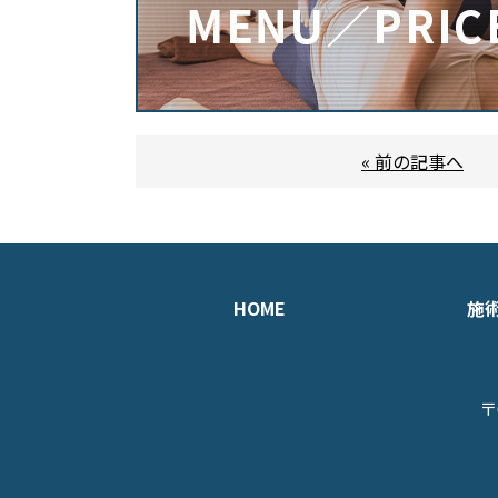
« 前の記事へ
HOME
施
〒