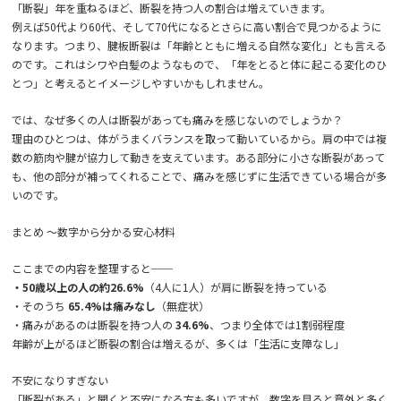
「断裂」年を重ねるほど、断裂を持つ人の割合は増えていきます。
例えば50代より60代、そして70代になるとさらに高い割合で見つかるように
なります。つまり、腱板断裂は「年齢とともに増える自然な変化」とも言える
のです。これはシワや白髪のようなもので、「年をとると体に起こる変化のひ
とつ」と考えるとイメージしやすいかもしれません。
では、なぜ多くの人は断裂があっても痛みを感じないのでしょうか？
理由のひとつは、体がうまくバランスを取って動いているから。肩の中では複
数の筋肉や腱が協力して動きを支えています。ある部分に小さな断裂があって
も、他の部分が補ってくれることで、痛みを感じずに生活できている場合が多
いのです。
まとめ 〜数字から分かる安心材料
ここまでの内容を整理すると──
・50歳以上の人の約26.6%
（4人に1人）が肩に断裂を持っている
・そのうち
65.4%は痛みなし
（無症状）
・痛みがあるのは断裂を持つ人の
34.6%
、つまり全体では1割弱程度
年齢が上がるほど断裂の割合は増えるが、多くは「生活に支障なし」
不安になりすぎない
「断裂がある」と聞くと不安になる方も多いですが、数字を見ると意外と多く