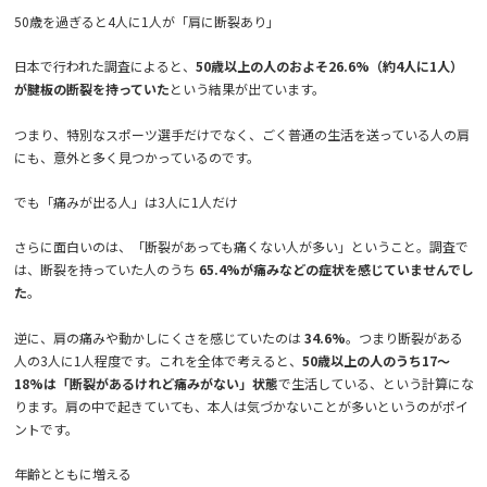
50歳を過ぎると4人に1人が「肩に断裂あり」
日本で行われた調査によると、
50歳以上の人のおよそ26.6%（約4人に1人）
が腱板の断裂を持っていた
という結果が出ています。
つまり、特別なスポーツ選手だけでなく、ごく普通の生活を送っている人の肩
にも、意外と多く見つかっているのです。
でも「痛みが出る人」は3人に1人だけ
さらに面白いのは、「断裂があっても痛くない人が多い」ということ。調査で
は、断裂を持っていた人のうち
65.4%が痛みなどの症状を感じていませんでし
た
。
逆に、肩の痛みや動かしにくさを感じていたのは
34.6%
。つまり断裂がある
人の3人に1人程度です。これを全体で考えると、
50歳以上の人のうち17〜
18%は「断裂があるけれど痛みがない」状態
で生活している、という計算にな
ります。肩の中で起きていても、本人は気づかないことが多いというのがポイ
ントです。
年齢とともに増える