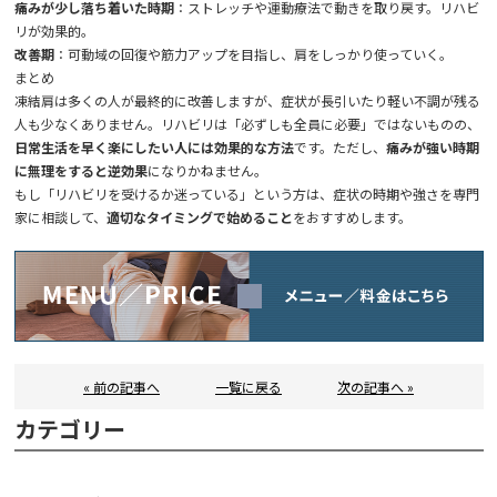
痛みが少し落ち着いた時期
：ストレッチや運動療法で動きを取り戻す。リハビ
リが効果的。
改善期
：可動域の回復や筋力アップを目指し、肩をしっかり使っていく。
まとめ
凍結肩は多くの人が最終的に改善しますが、症状が長引いたり軽い不調が残る
人も少なくありません。リハビリは「必ずしも全員に必要」ではないものの、
日常生活を早く楽にしたい人には効果的な方法
です。ただし、
痛みが強い時期
に無理をすると逆効果
になりかねません。
もし「リハビリを受けるか迷っている」という方は、症状の時期や強さを専門
家に相談して、
適切なタイミングで始めること
をおすすめします。
« 前の記事へ
一覧に戻る
次の記事へ »
カテゴリー