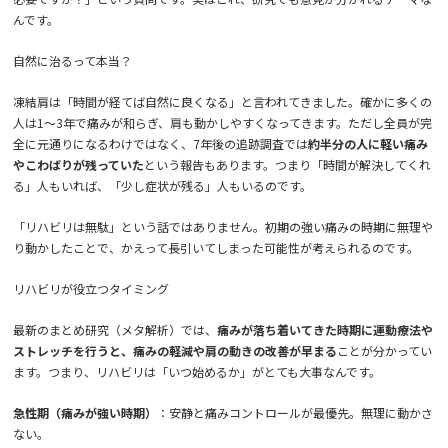
んです。
自然に治るって本当？
凍結肩は「時間が経てば自然に良くなる」と言われてきました。確かに多くの
人は1〜3年で痛みが和らぎ、肩も動かしやすくなってきます。ただし全員が完
全に元通りになるわけではなく、7年後の追跡調査では
約半分の人に軽い痛み
やこわばりが残っていた
という報告もあります。つまり「時間が解決してくれ
る」人もいれば、「少し症状が残る」人もいるのです。
「リハビリは無駄」という話ではありません。初期の強い痛みの時期に無理や
り動かしたことで、かえって長引いてしまった可能性が考えられるのです。
リハビリが役立つタイミング
最新のまとめ研究（メタ解析）では、
痛みが落ち着いてきた時期に運動療法や
ストレッチを行うと、痛みの軽減や肩の動きの改善が早まる
ことが分かってい
ます。つまり、リハビリは「いつ始めるか」がとても大事なんです。
急性期（痛みが強い時期）
：安静と痛みコントロールが最優先。無理に動かさ
ない。