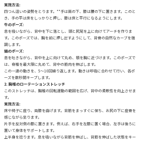
実施方法:
四つん這いの姿勢をとります。**手は肩の下、膝は腰の下に置きます。このと
き、手の平は床をしっかりと押し、膝は床と平行になるようにします。
牛のポーズ:
息を吸いながら、背中を下に落とし、頭と尻尾を上に向けてアーチを作りま
す。このポーズでは、胸を前に押し出すようにして、背骨の自然なカーブを強
調します。
猫のポーズ:
息を吐きながら、背中を上に向けて丸め、顎を胸に近づけます。このポーズで
は、脊椎を最大限に丸めて、背中の筋肉を伸ばします。
この一連の動きを、5～10回繰り返します。動きは呼吸に合わせて行い、各ポ
ーズを数秒間キープします。
2. 胸椎のローテーションストレッチ
このストレッチは、胸椎の回転運動の範囲を広げ、背中の柔軟性を向上させま
す。
実施方法:
床や椅子に座り、両膝を曲げます。背筋をまっすぐに保ち、お尻の下に座骨を
感じながら坐ります。
片手を反対側の膝に置きます。例えば、右手を左膝に置く場合、左手は後ろに
置いて身体をサポートします。
上半身を捻ります。息を吸いながら背筋を伸ばし、背筋を伸ばした状態をキー