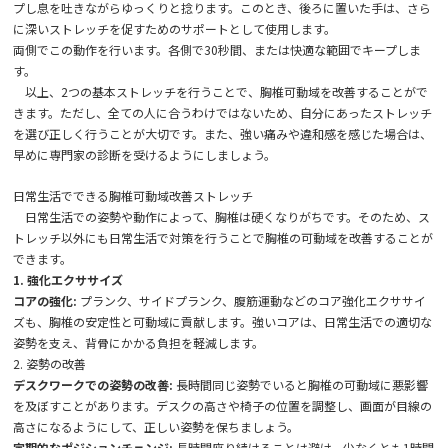
プし息を吐きながらゆっくりと捻ります。このとき、後ろに置いた手は、さら
に深いストレッチを促すためのサポートとして使用します。
両側でこの動作を行います。各側で30秒間、または快適な範囲でキープしま
す。
以上、2つの基本ストレッチを行うことで、胸椎可動域を改善することがで
きます。ただし、全ての人に合うわけではないため、自分にあったストレッチ
を選び正しく行うことが大切です。また、強い痛みや違和感を感じた場合は、
早めに専門家の診断を受けるようにしましょう。
日常生活でできる胸椎可動域改善ストレッチ
日常生活での姿勢や動作によって、胸椎は硬くなりがちです。そのため、ス
トレッチ以外にも日常生活で対策を行うことで胸椎の可動域を改善することが
できます。
1. 強化エクササイズ
コアの強化:
プランク、サイドプランク、腹筋運動などのコア強化エクササイ
ズも、胸椎の安定性と可動域に貢献します。強いコアは、日常生活での適切な
姿勢を支え、背骨にかかる負担を軽減します。
2. 姿勢の改善
デスクワークでの姿勢の改善:
長時間同じ姿勢でいると胸椎の可動域に悪影響
を及ぼすことがあります。デスクの高さや椅子の位置を調整し、画面が目線の
高さになるようにして、正しい姿勢を保ちましょう。
定期的なポジションチェンジ:
長時間座り続けることは避け、少なくとも1時間