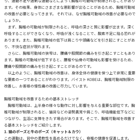
り、運動不足や過剰な運動などによって胸椎の可動域が制限されることがあり
ます。その結果、身体にさまざまな悪影響が出ることがあるため、胸椎可動域
の改善が必要となってきます。 それでは、なぜ胸椎可動域の改善が必要なので
しょうか。
まず、胸椎の可動域が制限されると、呼吸の深さと質に影響が出ます。深く
呼吸することができなくなり、呼吸が浅くなることで、酸素不足に陥る恐れが
あります。また、胸椎可動域の低下は肩こりや頭痛などを引き起こすことがあ
り、不快な症状が現れます。
さらに、胸椎可動域の狭窄は、腰痛や股関節の痛みを引き起こすこともあり
ます。胸椎の可動域が低下すると、腰椎や仙骨の可動域も影響を受けるため、
腰痛や股関節の痛みを引き起こすことがあるのです。
以上のように、胸椎可動域の改善は、身体全体の健康を保つ上で非常に重要
な要素の一つであることがわかります。バイスト KOBEは、胸椎可動域制限の
改善し、お客様の慢性痛の改善に尽力しています。
胸椎可動域を改善するための基本ストレッチ
胸椎可動域は、上半身の様々な動作に対し影響を与える重要な部位です。胸
椎可動域が制限されると、猫背などの姿勢異常や肩こり、呼吸機能低下などに
つながり、生活に支障をきたす場合があります。そこで、胸椎可動域を改善す
る基本ストレッチをご紹介します。
1. 猫のポーズと牛のポーズ（キャット＆カウ）
この運動は、背中の柔軟性を高めるだけでなく、脊椎の健康を促進します。