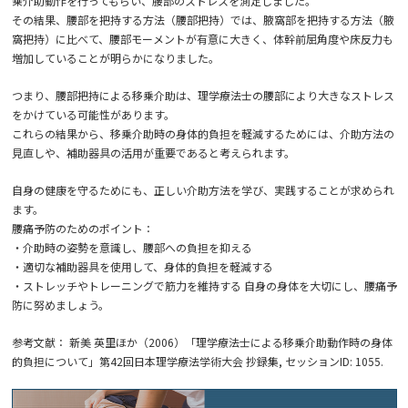
乗介助動作を行ってもらい、腰部のストレスを測定しました。
その結果、腰部を把持する方法（腰部把持）では、腋窩部を把持する方法（腋
窩把持）に比べて、腰部モーメントが有意に大きく、体幹前屈角度や床反力も
増加していることが明らかになりました。
つまり、腰部把持による移乗介助は、理学療法士の腰部により大きなストレス
をかけている可能性があります。
これらの結果から、移乗介助時の身体的負担を軽減するためには、介助方法の
見直しや、補助器具の活用が重要であると考えられます。
自身の健康を守るためにも、正しい介助方法を学び、実践することが求められ
ます。
腰痛予防のためのポイント：
・介助時の姿勢を意識し、腰部への負担を抑える
・適切な補助器具を使用して、身体的負担を軽減する
・ストレッチやトレーニングで筋力を維持する 自身の身体を大切にし、腰痛予
防に努めましょう。
参考文献： 新美 英里ほか（2006）「理学療法士による移乗介助動作時の身体
的負担について」第42回日本理学療法学術大会 抄録集, セッションID: 1055.