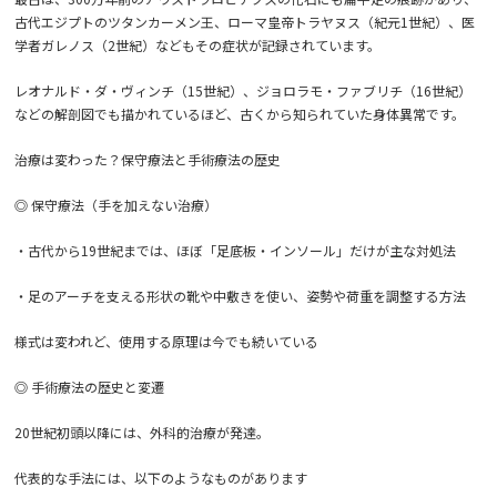
古代エジプトのツタンカーメン王、ローマ皇帝トラヤヌス（紀元1世紀）、医
学者ガレノス（2世紀）などもその症状が記録されています。
レオナルド・ダ・ヴィンチ（15世紀）、ジョロラモ・ファブリチ（16世紀）
などの解剖図でも描かれているほど、古くから知られていた身体異常です。
治療は変わった？保守療法と手術療法の歴史
◎ 保守療法（手を加えない治療）
・古代から19世紀までは、ほぼ「足底板・インソール」だけが主な対処法
・足のアーチを支える形状の靴や中敷きを使い、姿勢や荷重を調整する方法
様式は変われど、使用する原理は今でも続いている
◎ 手術療法の歴史と変遷
20世紀初頭以降には、外科的治療が発達。
代表的な手法には、以下のようなものがあります