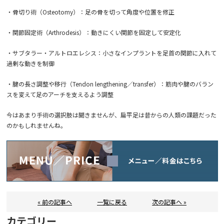
・骨切り術（Osteotomy）：足の骨を切って角度や位置を修正
・関節固定術（Arthrodesis）：動きにくい関節を固定して安定化
・サブタラー・アルトロエレシス：小さなインプラントを足首の関節に入れて
過剰な動きを制御
・腱の長さ調整や移行（Tendon lengthening／transfer）：筋肉や腱のバラン
スを変えて足のアーチを支えるよう調整
今はあまり手術の選択肢は聞きませんが、扁平足は昔からの人類の課題だった
のかもしれませんね。
« 前の記事へ
一覧に戻る
次の記事へ »
カテゴリー