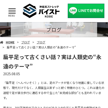
MENU
ブログ
HOME
ブログ
ブログ
扁平足って古くさい話？実は人類史の“永遠のテーマ”
扁平足って古くさい話？実は人類史の“永
遠のテーマ”
2025.08.05
「扁平足（へんぺいそく）」とは、足のアーチが低くなり地面に接している状
態で、現代だけでなく、人類誕生以来ずっと続く特徴のひとつ。これは進化の
過程で足が直立歩行に適応する中で生じた“未完成な部分”とも言われていま
す。
最古は、300万年前のアウストラロピテクスの化石にも扁平足の痕跡があり、