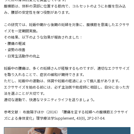
腹横筋は、体幹の深部に位置する筋肉で、コルセットのようにお腹を包み込
み、腰部の安定性を保つ役割があります。
この研究では、妊娠中期から後期の妊婦を対象に、腹横筋を意識したエクササ
イズを一定期間実施。
その結果、以下のような効果が報告されました：
・腰痛の軽減
・姿勢の改善
・日常生活動作の向上
妊娠中の腰痛は、多くの妊婦さんが経験するものですが、適切なエクササイズ
を取り入れることで、症状の緩和が期待できます。
ただし、妊娠中の運動は、体調や妊娠の経過によって個人差があります。
エクササイズを始める前には、必ず主治医や助産師に相談し、自分に合った方
法を選ぶことが大切です。
適切な運動で、快適なマタニティライフを送りましょう。
参考文献： 布施陽子ほか（2016）「腰痛を呈する妊婦への腹横筋エクササイ
ズによる身体変化」理学療法学Supplement, 43(0), 2P2-07-04.