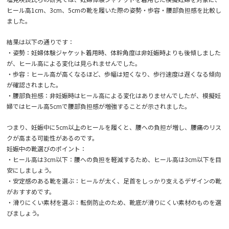
ヒール高1cm、3cm、5cmの靴を履いた際の姿勢・歩容・腰部負担感を比較し
ました。
結果は以下の通りです：
・姿勢：妊婦体験ジャケット着用時、体幹角度は非妊娠時よりも後傾しました
が、ヒール高による変化は見られませんでした。
・歩容：ヒール高が高くなるほど、歩幅は短くなり、歩行速度は遅くなる傾向
が確認されました。
・腰部負担感：非妊娠時はヒール高による変化はありませんでしたが、模擬妊
婦ではヒール高5cmで腰部負担感が増強することが示されました。
つまり、妊娠中に5cm以上のヒールを履くと、腰への負担が増し、腰痛のリス
クが高まる可能性があるのです。
妊娠中の靴選びのポイント：
・ヒール高は3cm以下：腰への負担を軽減するため、ヒール高は3cm以下を目
安にしましょう。
・安定感のある靴を選ぶ：ヒールが太く、足首をしっかり支えるデザインの靴
がおすすめです。
・滑りにくい素材を選ぶ：転倒防止のため、靴底が滑りにくい素材のものを選
びましょう。