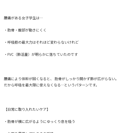
腰痛がある女子学生は…
・肋骨・腹部が動きにくく
・呼吸筋の最大力はそれほど変わらないけれど
・FVC（肺活量）が明らかに落ちていたのです
腰痛により体幹が固くなると、 肋骨がしっかり開かず肺が広がらない。
だから呼吸を最大限に使えなくなる…というパターンです。
【日常に取り入れたいケア】
・肋骨が横に広がるようにゆっくり息を吸う