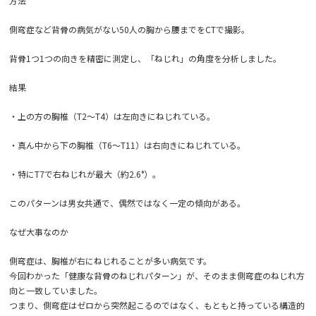
方法
側弯症など背骨の病気がない50人の胸から腰までをCTで撮影。
背骨1つ1つの向きを精密に測定し、「ねじれ」の角度を分析しました。
結果
・上の方の胸椎（T2〜T4）は左向きにねじれている。
・真ん中から下の胸椎（T6〜T11）は右向きにねじれている。
・特にT7で右ねじれが最大（約2.6°）。
このパターンは男女共通で、偶然ではなく一定の傾向がある。
なぜ大事なのか
側弯症は、胸椎が右にねじれることが多い病気です。
今回わかった「健康な背骨のねじれパターン」が、そのまま側弯症のねじれ方
向と一致していました。
つまり、側弯症はゼロから突然起こるのではなく、もともと持っている構造的