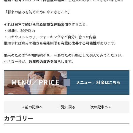
「将来の痛みを防ぐために今できること」
それは日常で
続けられる簡単な運動習慣
を作ること。
・週4回、30分以内
・ヨガやストレッチ、ウォーキングなど自分に合った内容
継続すれば痛みの強さも機能制限も
有意に改善する可能性
があります。
未来のための“予防的選択”を、今あなたの行動として選んでみてください。
小さな一歩が、
数年後の痛みを減らします
。
« 前の記事へ
一覧に戻る
次の記事へ »
カテゴリー