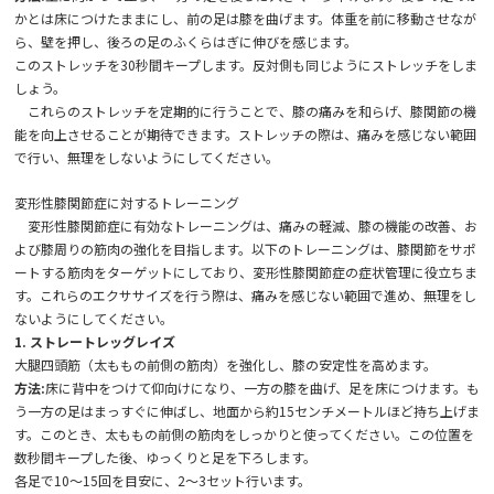
かとは床につけたままにし、前の足は膝を曲げます。体重を前に移動させなが
ら、壁を押し、後ろの足のふくらはぎに伸びを感じます。
このストレッチを30秒間キープします。反対側も同じようにストレッチをしま
しょう。
これらのストレッチを定期的に行うことで、膝の痛みを和らげ、膝関節の機
能を向上させることが期待できます。ストレッチの際は、痛みを感じない範囲
で行い、無理をしないようにしてください。
変形性膝関節症に対するトレーニング
変形性膝関節症に有効なトレーニングは、痛みの軽減、膝の機能の改善、お
よび膝周りの筋肉の強化を目指します。以下のトレーニングは、膝関節をサポ
ートする筋肉をターゲットにしており、変形性膝関節症の症状管理に役立ちま
す。これらのエクササイズを行う際は、痛みを感じない範囲で進め、無理をし
ないようにしてください。
1. ストレートレッグレイズ
大腿四頭筋（太ももの前側の筋肉）を強化し、膝の安定性を高めます。
方法:
床に背中をつけて仰向けになり、一方の膝を曲げ、足を床につけます。も
う一方の足はまっすぐに伸ばし、地面から約15センチメートルほど持ち上げま
す。このとき、太ももの前側の筋肉をしっかりと使ってください。この位置を
数秒間キープした後、ゆっくりと足を下ろします。
各足で10～15回を目安に、2～3セット行います。