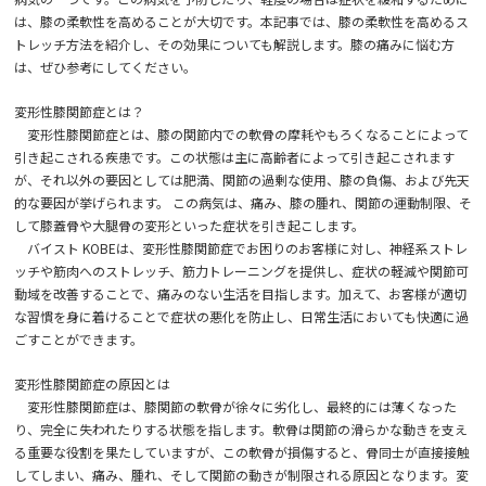
は、膝の柔軟性を高めることが大切です。本記事では、膝の柔軟性を高めるス
トレッチ方法を紹介し、その効果についても解説します。膝の痛みに悩む方
は、ぜひ参考にしてください。
変形性膝関節症とは？
変形性膝関節症とは、膝の関節内での軟骨の摩耗やもろくなることによって
引き起こされる疾患です。この状態は主に高齢者によって引き起こされます
が、それ以外の要因としては肥満、関節の過剰な使用、膝の負傷、および先天
的な要因が挙げられます。 この病気は、痛み、膝の腫れ、関節の運動制限、そ
して膝蓋骨や大腿骨の変形といった症状を引き起こします。
バイスト KOBEは、変形性膝関節症でお困りのお客様に対し、神経系ストレ
ッチや筋肉へのストレッチ、筋力トレーニングを提供し、症状の軽減や関節可
動域を改善することで、痛みのない生活を目指します。加えて、お客様が適切
な習慣を身に着けることで症状の悪化を防止し、日常生活においても快適に過
ごすことができます。
変形性膝関節症の原因とは
変形性膝関節症は、膝関節の軟骨が徐々に劣化し、最終的には薄くなった
り、完全に失われたりする状態を指します。軟骨は関節の滑らかな動きを支え
る重要な役割を果たしていますが、この軟骨が損傷すると、骨同士が直接接触
してしまい、痛み、腫れ、そして関節の動きが制限される原因となります。変