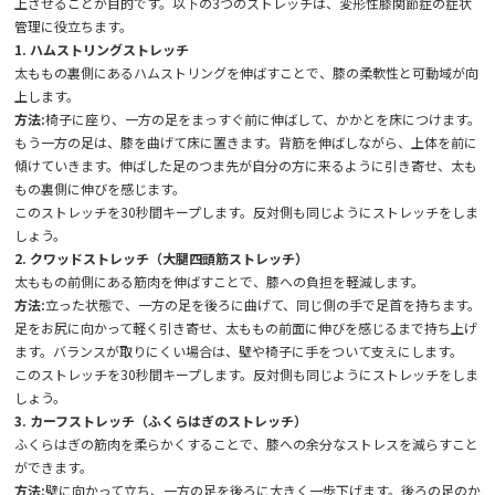
上させることが目的です。以下の3つのストレッチは、変形性膝関節症の症状
管理に役立ちます。
1. ハムストリングストレッチ
太ももの裏側にあるハムストリングを伸ばすことで、膝の柔軟性と可動域が向
上します。
方法:
椅子に座り、一方の足をまっすぐ前に伸ばして、かかとを床につけます。
もう一方の足は、膝を曲げて床に置きます。背筋を伸ばしながら、上体を前に
傾けていきます。伸ばした足のつま先が自分の方に来るように引き寄せ、太も
もの裏側に伸びを感じます。
このストレッチを30秒間キープします。反対側も同じようにストレッチをしま
しょう。
2. クワッドストレッチ（大腿四頭筋ストレッチ）
太ももの前側にある筋肉を伸ばすことで、膝への負担を軽減します。
方法:
立った状態で、一方の足を後ろに曲げて、同じ側の手で足首を持ちます。
足をお尻に向かって軽く引き寄せ、太ももの前面に伸びを感じるまで持ち上げ
ます。バランスが取りにくい場合は、壁や椅子に手をついて支えにします。
このストレッチを30秒間キープします。反対側も同じようにストレッチをしま
しょう。
3. カーフストレッチ（ふくらはぎのストレッチ）
ふくらはぎの筋肉を柔らかくすることで、膝への余分なストレスを減らすこと
ができます。
方法:
壁に向かって立ち、一方の足を後ろに大きく一歩下げます。後ろの足のか