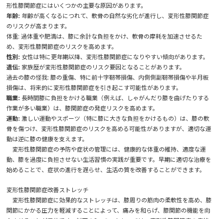
形性膝関節症にはいくつかの主要な原因があります。
年齢:
年齢が高くなるにつれて、軟骨の自然な劣化が進行し、変形性膝関節症
のリスクが高まります。
体重: 過体重や肥満は、膝に余計な負担をかけ、軟骨の摩耗を加速させるた
め、変形性膝関節症のリスクを高めます。
性別:
女性は特に更年期以降、変形性膝関節症になりやすい傾向があります。
遺伝:
家族歴が変形性膝関節症のリスク要因となることがあります。
過去の膝の怪我: 膝の重傷、特に前十字靭帯損傷、内側側副靭帯損傷や半月板
損傷は、将来的に変形性膝関節症を引き起こす可能性があります。
職業:
長時間膝に負担をかける職業（例えば、しゃがんだり膝を曲げたりする
作業が多い職業）は、膝関節症の発症リスクを高めます。
運動:
激しい運動やスポーツ（特に膝に大きな負担をかけるもの）は、膝の軟
骨を傷つけ、変形性膝関節症のリスクを高める可能性がありますが、適切な運
動は逆に膝の健康を支えます。
変形性膝関節症の予防や症状の管理には、健康的な体重の維持、適度な運
動、膝を過度に負担させない生活習慣の実践が重要です。早期に適切な治療を
始めることで、症状の進行を遅らせ、生活の質を改善することができます。
変形性膝関節症改善ストレッチ
変形性膝関節症に効果的なストレッチは、膝周りの筋肉の柔軟性を高め、膝
関節にかかる圧力を軽減することによって、痛みを和らげ、膝関節の機能を向