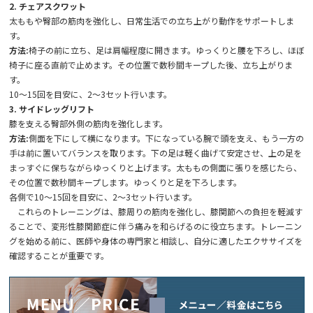
2. チェアスクワット
太ももや臀部の筋肉を強化し、日常生活での立ち上がり動作をサポートしま
す。
方法:
椅子の前に立ち、足は肩幅程度に開きます。ゆっくりと腰を下ろし、ほぼ
椅子に座る直前で止めます。その位置で数秒間キープした後、立ち上がりま
す。
10～15回を目安に、2～3セット行います。
3. サイドレッグリフト
膝を支える臀部外側の筋肉を強化します。
方法:
側面を下にして横になります。下になっている腕で頭を支え、もう一方の
手は前に置いてバランスを取ります。下の足は軽く曲げて安定させ、上の足を
まっすぐに保ちながらゆっくりと上げます。太ももの側面に張りを感じたら、
その位置で数秒間キープします。ゆっくりと足を下ろします。
各側で10～15回を目安に、2～3セット行います。
これらのトレーニングは、膝周りの筋肉を強化し、膝関節への負担を軽減す
ることで、変形性膝関節症に伴う痛みを和らげるのに役立ちます。トレーニン
グを始める前に、医師や身体の専門家と相談し、自分に適したエクササイズを
確認することが重要です。