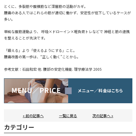
とくに、多裂筋や腹横筋など深層筋の活動がカギ。
腰痛のある人ではこれらの筋が適切に働かず、安定性が低下しているケースが
多い。
単純な腹筋運動より、 呼吸×ドローイン×軽負荷トレなどで 神経と筋の連携
を整えることが先決です。
「鍛える」より「使えるようにする」こと。
腰痛改善の第一歩は、
“正しく動く”
ことから。
参考文献：石田和宏 他. 腰部の安定化機能. 理学療法学 2005
« 前の記事へ
一覧に戻る
次の記事へ »
カテゴリー