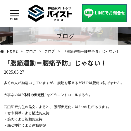
MENU
ブログ
HOME
ブログ
ブログ
「腹筋運動＝腰痛予防」じゃない！
「腹筋運動＝腰痛予防」じゃない！
2025.05.27
多くの人が勘違いしていますが、 腹筋を鍛えるだけでは腰痛は防げません。
大事なのは
“体幹の安定性”
をどうコントロールするか。
石田和宏先生の論文によると、 腰部安定化には3つの柱があります。
・骨や靭帯による構造的支持
・筋肉による能動的支持
・脳と神経による運動制御