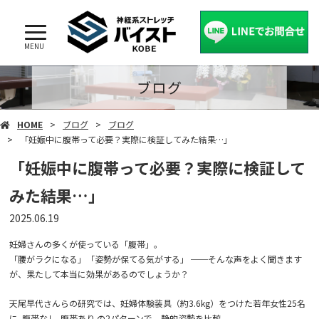
MENU
ブログ
HOME
ブログ
ブログ
「妊娠中に腹帯って必要？実際に検証してみた結果…」
「妊娠中に腹帯って必要？実際に検証して
みた結果…」
2025.06.19
妊婦さんの多くが使っている「腹帯」。
「腰がラクになる」「姿勢が保てる気がする」 ──そんな声をよく聞きます
が、果たして本当に効果があるのでしょうか？
天尾早代さんらの研究では、妊婦体験装具（約3.6kg）をつけた若年女性25名
に
腹帯なし
腹帯あり の2パターンで、静的姿勢を比較。