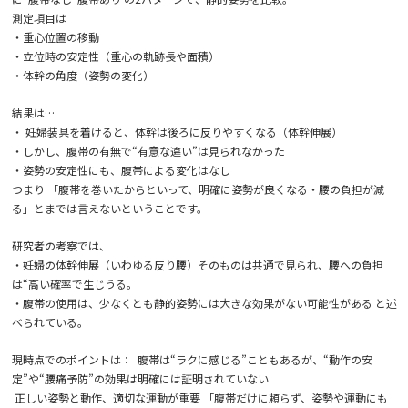
測定項目は
・重心位置の移動
・立位時の安定性（重心の軌跡長や面積）
・体幹の角度（姿勢の変化）
結果は…
・ 妊婦装具を着けると、体幹は後ろに反りやすくなる（体幹伸展）
・しかし、腹帯の有無で“有意な違い”は見られなかった
・姿勢の安定性にも、腹帯による変化はなし
つまり 「腹帯を巻いたからといって、明確に姿勢が良くなる・腰の負担が減
る」とまでは言えないということです。
研究者の考察では、
・妊婦の体幹伸展（いわゆる反り腰）そのものは共通で見られ、腰への負担
は“高い確率で生じうる。
・腹帯の使用は、少なくとも静的姿勢には大きな効果がない可能性がある と述
べられている。
現時点でのポイントは：
腹帯は“ラクに感じる”こともあるが、“動作の安
定”や“腰痛予防”の効果は明確には証明されていない
正しい姿勢と動作、適切な運動が重要 「腹帯だけに頼らず、姿勢や運動にも