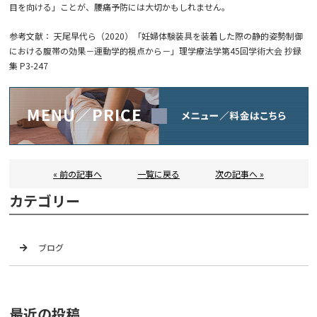
目を向ける」ことが、腰痛予防には大切かもしれません。
参考文献： 天尾早代ら（2020）「妊婦体験装具を装着した際の静的姿勢制御
における腹帯の効果－運動学的視点から－」理学療法学第45回学術大会 抄録
集 P3-247
« 前の記事へ
一覧に戻る
次の記事へ »
カテゴリー
ブログ
最近の投稿