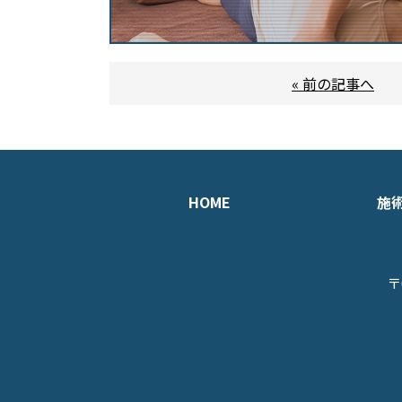
« 前の記事へ
HOME
施
〒