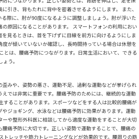
予防につながります。正しい姿勢とは、背筋を伸ばし、足を床
奥に引き、背もたれに背中を密着させるようにします。 また、
いる際に、肘が90度になるように調整しましょう。肘が浮いた
痛の原因になることがあります。 スマートフォンの利用におい
面を見るときは、首を下げずに目線を前方に向けるようにしま
角度が傾いていないか確認し、長時間持っている場合は休憩を
つことは、腰痛予防につながります。日常生活において、できる
しょう。
の歪みや、姿勢の悪さ、運動不足、過剰な運動などが挙げられ
うえでは非常に重要です。腰痛予防のためには、継続的な運動
発生することがあります。スポーツなどをする人は比較的腰痛が
グやジョギング、水泳などは腰痛予防に効果があります。運動
ターや整形外科医に相談してから適度な運動をすることが大切
も腰痛予防に大切です。正しい姿勢で運動することで、腰痛の
、ストレッチや筋力トレーニングなどが効果的です。腰周りの筋